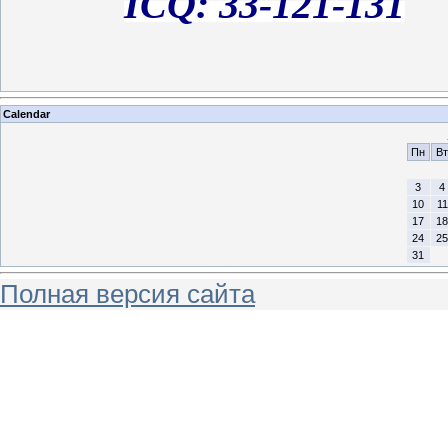
ICQ: 33-121-131
Calendar
Пн
Вт
3
4
10
11
17
18
24
25
31
Полная версия сайта