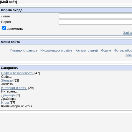
[
Мой сайт
]
Форма входа
Логин:
Пароль:
запомнить
Забыл
Меню сайта
Главная страница
Информация о сайте
Каталог статей
Форум
Фотоальбо
Ком
Categories
Софт и безопасность
[47]
Софт...
Железо
[33]
Железо...
Интернет и связь
[29]
Интернет...
Драйвера
[3]
Драйвера...
Игры
[57]
Компьютерные игры...